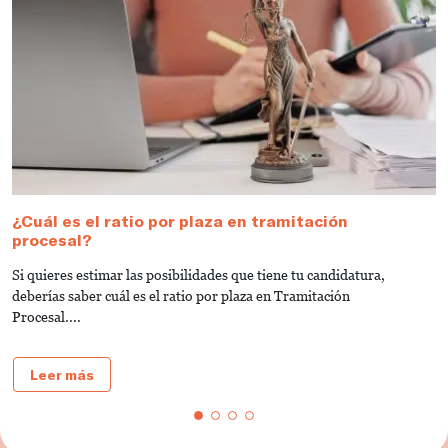
¿Cuál es el ratio por plaza en tramitación
¿
procesal?
p
Si quieres estimar las posibilidades que tiene tu candidatura,
¿
deberías saber cuál es el ratio por plaza en Tramitación
p
Procesal....
Leer más