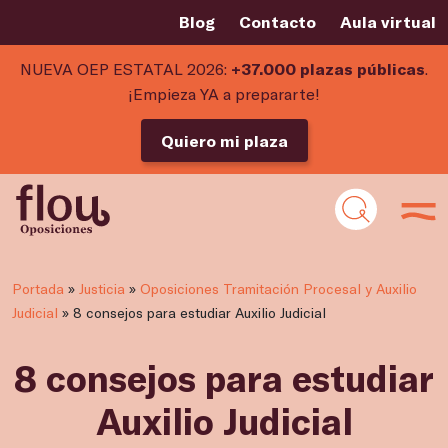
Blog
Contacto
Aula virtual
NUEVA OEP ESTATAL 2026:
+37.000 plazas públicas
.
¡Empieza YA a prepararte!
Quiero mi plaza
Portada
»
Justicia
»
Oposiciones Tramitación Procesal y Auxilio
Judicial
»
8 consejos para estudiar Auxilio Judicial
8 consejos para estudiar
Auxilio Judicial