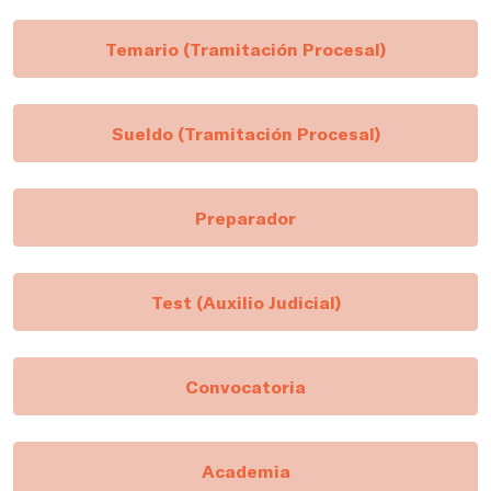
Temario (Tramitación Procesal)
Sueldo (Tramitación Procesal)
Preparador
Test (Auxilio Judicial)
Convocatoria
Academia