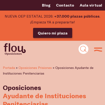
Blog
Contacto
Aula virtual
NUEVA OEP ESTATAL 2026:
+37.000 plazas públicas
.
¡Empieza YA a prepararte!
Quiero mi plaza
Portada
»
Oposiciones Prisiones
»
Oposiciones Ayudante de
Instituciones Penitenciarias
Oposiciones
Ayudante de Instituciones
Penitenciarias