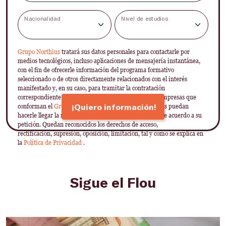
Nacionalidad
Nivel de estudios
Grupo Northius
tratará sus datos personales para contactarle por
medios tecnológicos, incluso aplicaciones de mensajería instantánea,
con el fin de ofrecerle información del programa formativo
seleccionado o de otros directamente relacionados con el interés
manifestado y, en su caso, para tramitar la contratación
correspondiente. Compartiremos su solicitud con las empresas que
¡Quiero información!
conforman el
Grupo Northius
, con el objeto de que estas puedan
hacerle llegar la mejor oferta de productos y servicios de acuerdo a su
petición. Quedan reconocidos los derechos de acceso,
rectificación, supresión, oposición, limitación, tal y como se explica en
la
Política de Privacidad
.
Sigue el Flou