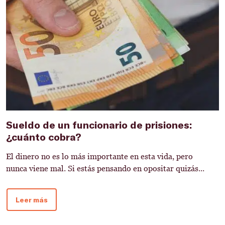
Sueldo de un funcionario de prisiones:
C
¿cuánto cobra?
f
El dinero no es lo más importante en esta vida, pero
E
nunca viene mal. Si estás pensando en opositar quizás...
s
r
Leer más