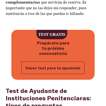
complementarias
que servirán de reserva. Es
importante que no las dejes sin responder, pues
sustituirán a tres de las que puedas ir fallando.
Haz ahora el test gratuito para p
TEST GRATIS
Prepárate para
tu próxima
convocatoria
Hacer test para tu oposición
Test de Ayudante de
Instituciones Penitenciaras:
tipos de preguntas