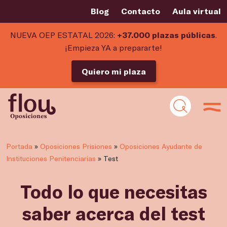
Blog
Contacto
Aula virtual
NUEVA OEP ESTATAL 2026:
+37.000 plazas públicas
.
¡Empieza YA a prepararte!
Quiero mi plaza
Portada
»
Oposiciones Prisiones
»
Oposiciones Ayudante de
Instituciones Penitenciarias
»
Test
Todo lo que necesitas
saber acerca del test