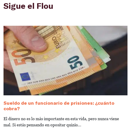
Sigue el Flou
Sueldo de un funcionario de prisiones: ¿cuánto
C
cobra?
p
El dinero no es lo más importante en esta vida, pero nunca viene
E
mal. Si estás pensando en opositar quizás...
pe