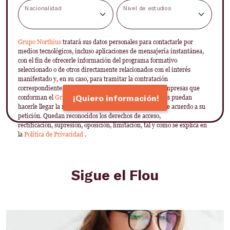
Nacionalidad
Nivel de estudios
Grupo Northius
tratará sus datos personales para contactarle por
medios tecnológicos, incluso aplicaciones de mensajería instantánea,
con el fin de ofrecerle información del programa formativo
seleccionado o de otros directamente relacionados con el interés
manifestado y, en su caso, para tramitar la contratación
correspondiente. Compartiremos su solicitud con las empresas que
¡Quiero información!
conforman el
Grupo Northius
, con el objeto de que estas puedan
hacerle llegar la mejor oferta de productos y servicios de acuerdo a su
petición. Quedan reconocidos los derechos de acceso,
rectificación, supresión, oposición, limitación, tal y como se explica en
la
Política de Privacidad
.
Sigue el Flou