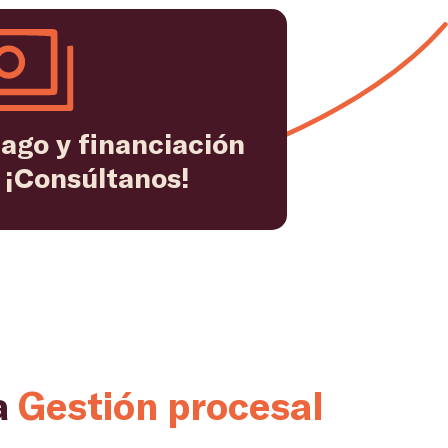
ago y financiación
 ¡Consúltanos!
a
Gestión procesal