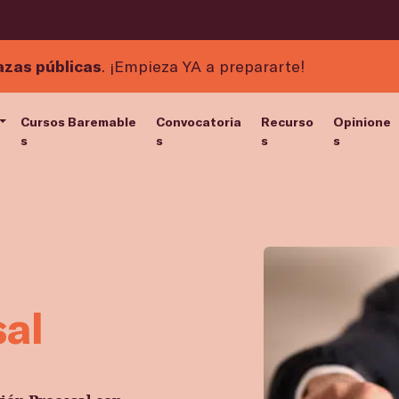
azas públicas
. ¡Empieza YA a prepararte!
Cursos Baremable
Convocatoria
Recurso
Opinione
s
s
s
s
sal