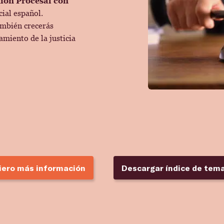
ión Procesal con
cial español.
ambién crecerás
miento de la justicia
iero más información
Descargar índice de tema