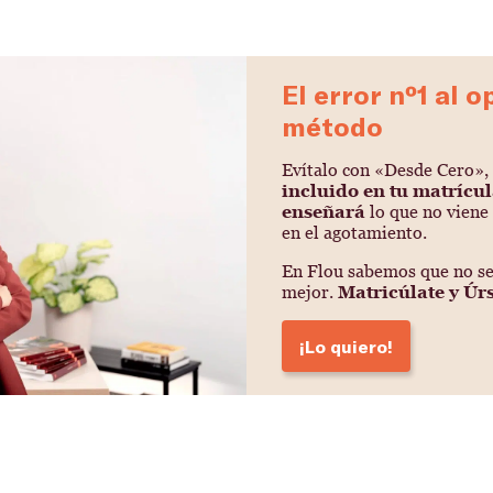
El error nº1 al 
método
Evítalo con «Desde Cero», 
incluido en tu matrícu
enseñará
lo que no viene 
en el agotamiento.
En Flou sabemos que no se 
mejor.
Matricúlate y Úr
¡Lo quiero!