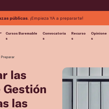
azas públicas
. ¡Empieza YA a prepararte!
Cursos Baremable
Convocatoria
Recurso
Opinione
s
s
s
s
»
Preparar
r las
e Gestión
s las