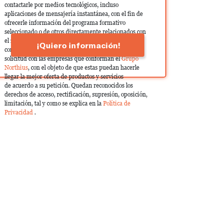
contactarle por medios tecnológicos, incluso
aplicaciones de mensajería instantánea, con el fin de
ofrecerle información del programa formativo
seleccionado o de otros directamente relacionados con
el interés manifestado y, en su caso, para tramitar la
¡Quiero información!
contratación correspondiente. Compartiremos su
solicitud con las empresas que conforman el
Grupo
Northius
, con el objeto de que estas puedan hacerle
llegar la mejor oferta de productos y servicios
de acuerdo a su petición. Quedan reconocidos los
derechos de acceso, rectificación, supresión, oposición,
limitación, tal y como se explica en la
Política de
Privacidad
.