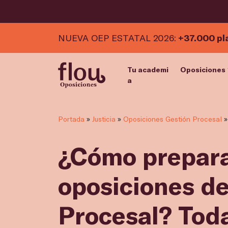
NUEVA OEP ESTATAL 2026:
+37.000 pl
Tu academi
Oposiciones
a
Portada
»
Justicia
»
Oposiciones Gestión Procesal
¿Cómo prepara
oposiciones d
Procesal? Toda