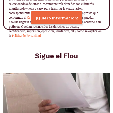
seleccionado o de otros directamente relacionados con el interés
manifestado y, en su caso, para tramitar la contratación
correspondiente. Compartiremos su solicitud con las empresas que
¡Quiero información!
conforman el
Grupo Northius
, con el objeto de que estas puedan
hacerle llegar la mejor oferta de productos y servicios de acuerdo a su
petición. Quedan reconocidos los derechos de acceso,
rectificación, supresión, oposición, limitación, tal y como se explica en
la
Política de Privacidad
.
Sigue el Flou