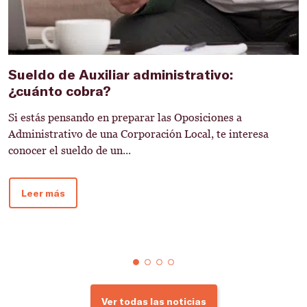
Sueldo de Auxiliar administrativo:
T
¿cuánto cobra?
A
Si estás pensando en preparar las Oposiciones a
L
Administrativo de una Corporación Local, te interesa
d
conocer el sueldo de un...
e
Leer más
Ver todas las noticias