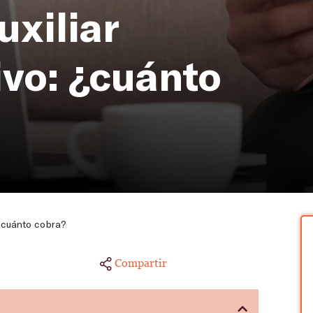
uxiliar
ivo: ¿cuánto
 ¿cuánto cobra?
Compartir