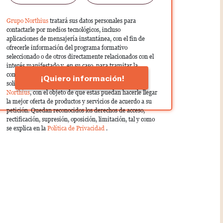
Grupo Northius
tratará sus datos personales para
contactarle por medios tecnológicos, incluso
aplicaciones de mensajería instantánea, con el fin de
ofrecerle información del programa formativo
seleccionado o de otros directamente relacionados con el
interés manifestado y, en su caso, para tramitar la
contratación correspondiente. Compartiremos su
¡Quiero información!
solicitud con las empresas que conforman el
Grupo
Northius
, con el objeto de que estas puedan hacerle llegar
la mejor oferta de productos y servicios de acuerdo a su
petición. Quedan reconocidos los derechos de acceso,
rectificación, supresión, oposición, limitación, tal y como
se explica en la
Política de Privacidad
.