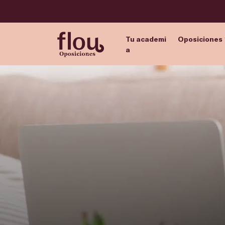
Tu academi
Oposiciones
a