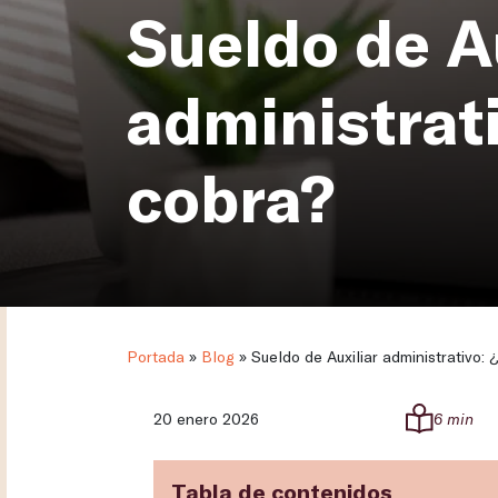
Sueldo de A
administrat
cobra?
Portada
»
Blog
»
Sueldo de Auxiliar administrativo:
20 enero 2026
6 min
Tabla de contenidos