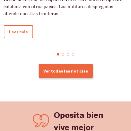
colabora con otros países. Los militares desplegados
¿
allende nuestras fronteras...
s
b
Leer más
Ver todas las noticias
Oposita bien
vive mejor