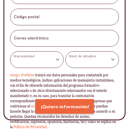
Código postal
Correo electrónico
Nacionalidad
Nivel de estudios
Grupo Northius
tratará sus datos personales para contactarle por
medios tecnológicos, incluso aplicaciones de mensajería instantánea,
con el fin de ofrecerle información del programa formativo
seleccionado o de otros directamente relacionados con el interés
manifestado y, en su caso, para tramitar la contratación
correspondiente. Compartiremos su solicitud con las empresas que
¡Quiero información!
conforman el
Grupo Northius
, con el objeto de que estas puedan
hacerle llegar la mejor oferta de productos y servicios de acuerdo a su
petición. Quedan reconocidos los derechos de acceso,
rectificación, supresión, oposición, limitación, tal y como se explica en
la
Política de Privacidad
.