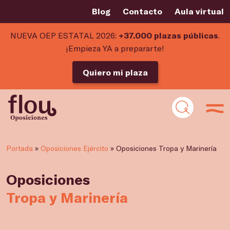
Blog
Contacto
Aula virtual
NUEVA OEP ESTATAL 2026:
+37.000 plazas públicas
.
¡Empieza YA a prepararte!
Quiero mi plaza
Portada
»
Oposiciones Ejército
»
Oposiciones Tropa y Marinería
Oposiciones
Tropa y Marinería