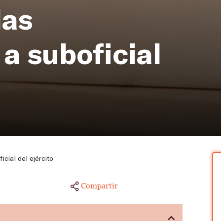
las
a suboficial
icial del ejército
Compartir