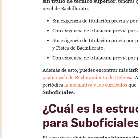
sin título de técnico superior
, tendrás 
nivel de Bachillerato.
Sin exigencia de titulación previa y por
Con exigencia de titulación previa por a
Sin exigencia de titulación previa por
y Física de Bachillerato.
Con exigencia de titulación previa por 
Además de esto, puedes encontrar más
inf
página web de Reclutamiento de Defensa
. 
periódica
la normativa y los currículos
que 
Suboficiales
.
¿Cuál es la estru
para Suboficiales
El temario se divide en
varios bloques d