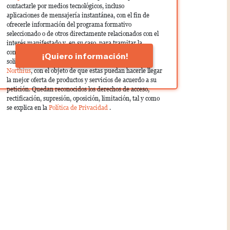
contactarle por medios tecnológicos, incluso
aplicaciones de mensajería instantánea, con el fin de
ofrecerle información del programa formativo
seleccionado o de otros directamente relacionados con el
interés manifestado y, en su caso, para tramitar la
contratación correspondiente. Compartiremos su
¡Quiero información!
solicitud con las empresas que conforman el
Grupo
Northius
, con el objeto de que estas puedan hacerle llegar
la mejor oferta de productos y servicios de acuerdo a su
petición. Quedan reconocidos los derechos de acceso,
rectificación, supresión, oposición, limitación, tal y como
se explica en la
Política de Privacidad
.