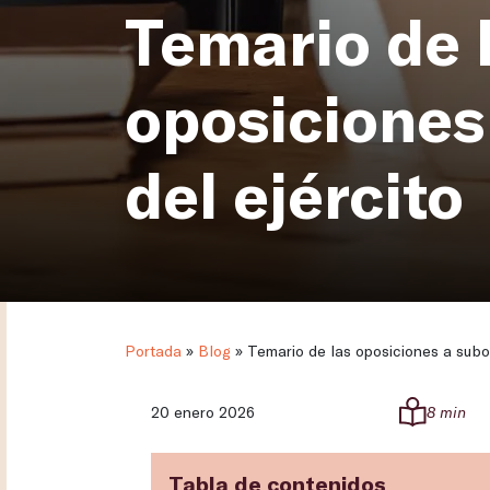
Temario de 
oposiciones 
del ejército
Portada
»
Blog
»
Temario de las oposiciones a subof
20 enero 2026
8 min
Tabla de contenidos