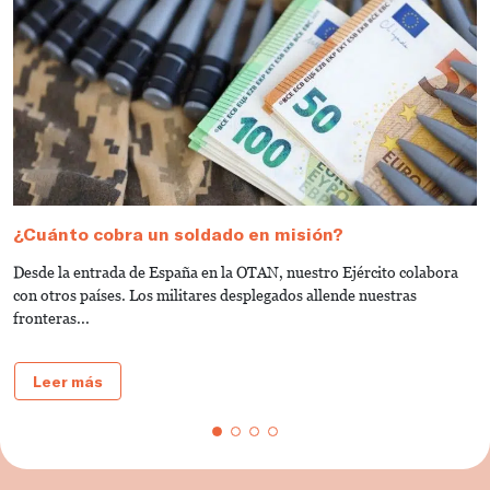
¿Cuánto cobra un soldado en misión?
T
e
Desde la entrada de España en la OTAN, nuestro Ejército colabora
¿Q
con otros países. Los militares desplegados allende nuestras
la
fronteras...
Leer más