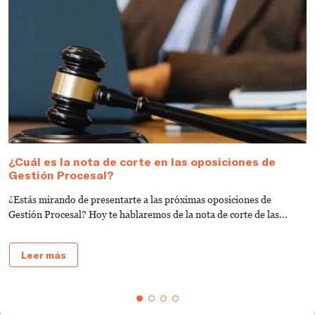
¿Cuál es la nota de corte en las oposiciones de
T
Gestión Procesal?
a
¿Estás mirando de presentarte a las próximas oposiciones de
¿
Gestión Procesal? Hoy te hablaremos de la nota de corte de las...
a
fu
Leer más