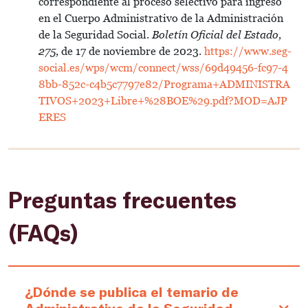
correspondiente al proceso selectivo para ingreso
en el Cuerpo Administrativo de la Administración
de la Seguridad Social.
Boletín Oficial del Estado,
275,
de 17 de noviembre de 2023.
https://www.seg-
social.es/wps/wcm/connect/wss/69d49456-fc97-4
8bb-852c-c4b5c7797e82/Programa+ADMINISTRA
TIVOS+2023+Libre+%28BOE%29.pdf?MOD=AJP
ERES
Preguntas frecuentes
(FAQs)
¿Dónde se publica el temario de