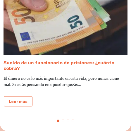
Sueldo de un funcionario de prisiones: ¿cuánto
C
cobra?
p
El dinero no es lo más importante en esta vida, pero nunca viene
E
mal. Si estás pensando en opositar quizás...
pe
Leer más