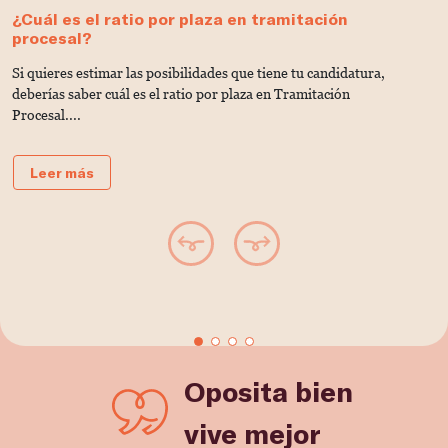
¿Cuál es el ratio por plaza en tramitación
P
procesal?
y
Si quieres estimar las posibilidades que tiene tu candidatura,
S
deberías saber cuál es el ratio por plaza en Tramitación
e
Procesal....
Leer más
Oposita bien
vive mejor