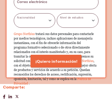
Correo electrónico
Nacionalidad
Nivel de estudios
Grupo Northius
tratará sus datos personales para contactarle
por medios tecnológicos, incluso aplicaciones de mensajería
instantánea, con el fin de ofrecerle información del
programa formativo seleccionado o de otros directamente
relacionados con el interés manifestado y, en su caso, para
tramitar la contratación correspondiente. Compartiremos su
¡Quiero información!
solicitud con las empresas que conforman el
Grupo Northius
,
con el objeto de que estas puedan hacerle llegar la mejor oferta
de productos y servicios de acuerdo a su petición. Quedan
reconocidos los derechos de acceso, rectificación, supresión,
oposición, limitación, tal y como se explica en la
Política de
Privacidad
.
Comparte: