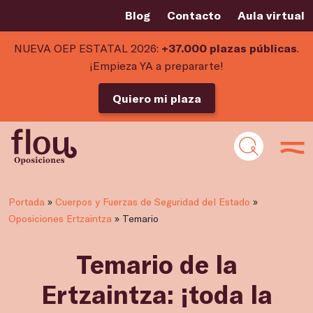
Blog
Contacto
Aula virtual
NUEVA OEP ESTATAL 2026:
+37.000 plazas públicas
.
¡Empieza YA a prepararte!
Quiero mi plaza
Portada
»
Cuerpos y Fuerzas de Seguridad del Estado
»
Oposiciones Ertzaintza
»
Temario
Temario de la
Ertzaintza: ¡toda la