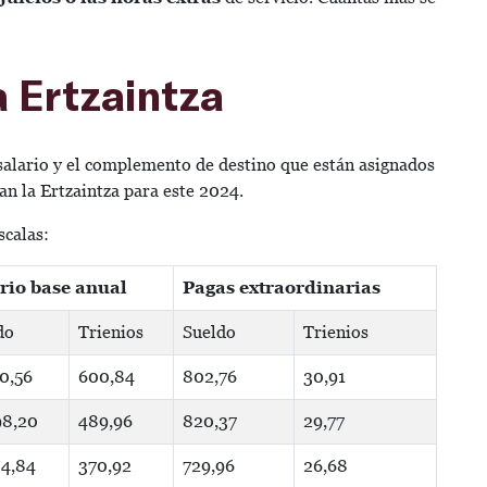
la Ertzaintza
salario y el complemento de destino
que están asignados
an la Ertzaintza para este 2024.
scalas:
rio base anual
Pagas extraordinarias
do
Trienios
Sueldo
Trienios
10,56
600,84
802,76
30,91
98,20
489,96
820,37
29,77
34,84
370,92
729,96
26,68