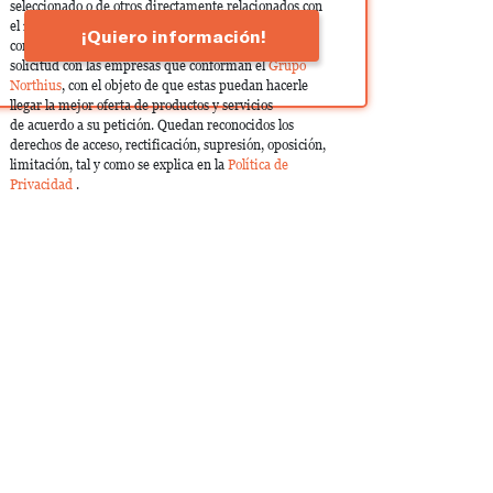
seleccionado o de otros directamente relacionados con
el interés manifestado y, en su caso, para tramitar la
¡Quiero información!
contratación correspondiente. Compartiremos su
solicitud con las empresas que conforman el
Grupo
Northius
, con el objeto de que estas puedan hacerle
llegar la mejor oferta de productos y servicios
de acuerdo a su petición. Quedan reconocidos los
derechos de acceso, rectificación, supresión, oposición,
limitación, tal y como se explica en la
Política de
Privacidad
.