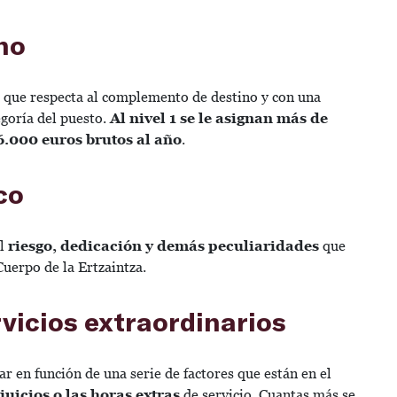
no
lo que respecta al complemento de destino y con una
goría del puesto.
Al nivel 1 se le asignan más de
16.000 euros brutos al año
.
co
el
riesgo, dedicación y demás peculiaridades
que
Cuerpo de la Ertzaintza.
rvicios extraordinarios
r en función de una serie de factores que están en el
 juicios o las horas extras
de servicio. Cuantas más se