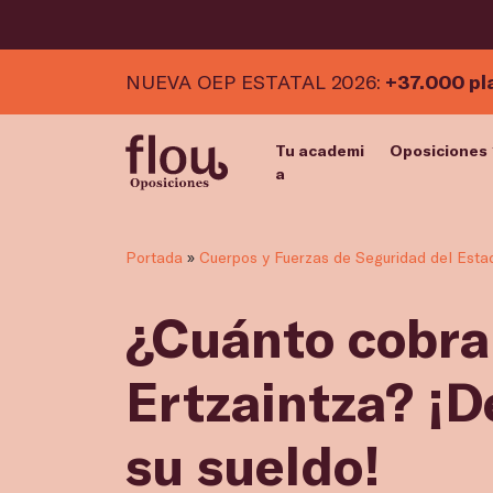
NUEVA OEP ESTATAL 2026:
+37.000 pl
Tu academi
Oposiciones
a
Portada
»
Cuerpos y Fuerzas de Seguridad del Esta
¿Cuánto cobra
Ertzaintza? ¡
su sueldo!