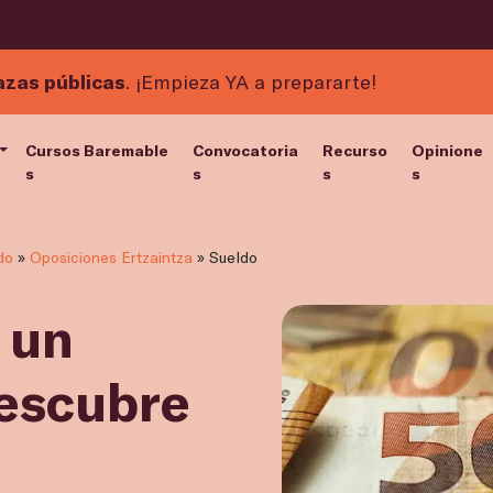
azas públicas
. ¡Empieza YA a prepararte!
Cursos Baremable
Convocatoria
Recurso
Opinione
s
s
s
s
do
»
Oposiciones Ertzaintza
»
Sueldo
 un
Descubre