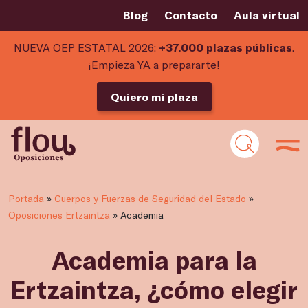
Blog
Contacto
Aula virtual
NUEVA OEP ESTATAL 2026:
+37.000 plazas públicas
.
¡Empieza YA a prepararte!
Quiero mi plaza
Portada
»
Cuerpos y Fuerzas de Seguridad del Estado
»
Oposiciones Ertzaintza
»
Academia
Academia para la
Ertzaintza, ¿cómo elegir