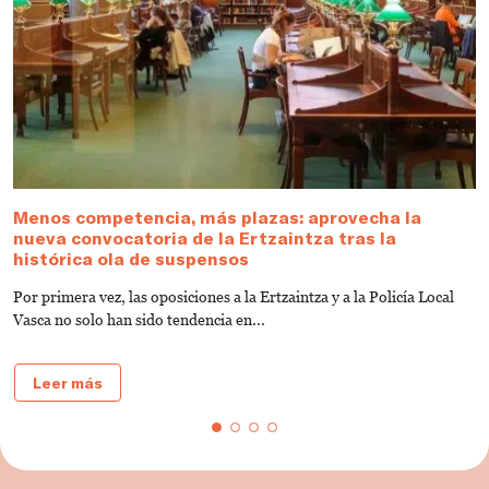
Menos competencia, más plazas: aprovecha la
M
nueva convocatoria de la Ertzaintza tras la
l
histórica ola de suspensos
L
Por primera vez, las oposiciones a la Ertzaintza y a la Policía Local
d
Vasca no solo han sido tendencia en...
Leer más