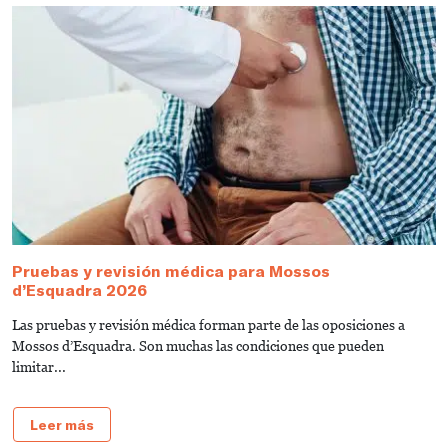
Pruebas y revisión médica para Mossos
¿
d’Esquadra 2026
U
Las pruebas y revisión médica forman parte de las oposiciones a
S
Mossos d’Esquadra. Son muchas las condiciones que pueden
S
limitar...
Leer más