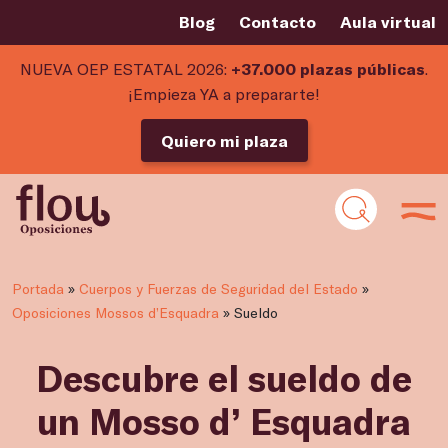
Blog
Contacto
Aula virtual
NUEVA OEP ESTATAL 2026:
+37.000 plazas públicas
.
¡Empieza YA a prepararte!
Quiero mi plaza
Portada
»
Cuerpos y Fuerzas de Seguridad del Estado
»
Oposiciones Mossos d’Esquadra
»
Sueldo
Descubre el sueldo de
un Mosso d’ Esquadra