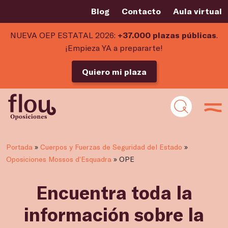
Blog
Contacto
Aula virtual
NUEVA OEP ESTATAL 2026:
+37.000 plazas públicas
.
¡Empieza YA a prepararte!
Quiero mi plaza
Portada
»
Cuerpos y Fuerzas de Seguridad del Estado
»
Oposiciones Mossos d’Esquadra
»
OPE
Encuentra toda la
información sobre la