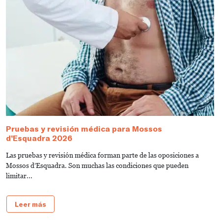
Pruebas y revisión médica para Mossos
¿
d’Esquadra 2026
U
Las pruebas y revisión médica forman parte de las oposiciones a
S
Mossos d’Esquadra. Son muchas las condiciones que pueden
S
limitar...
Leer más