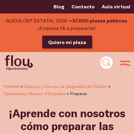
Blog
Contacto
Aula virtual
NUEVA OEP ESTATAL 2026:
+37.000 plazas públicas
.
¡Empieza YA a prepararte!
Quiero mi plaza
Portada
»
Cuerpos y Fuerzas de Seguridad del Estado
»
Oposiciones Mossos d’Esquadra
»
Preparar
¡Aprende con nosotros
cómo preparar las