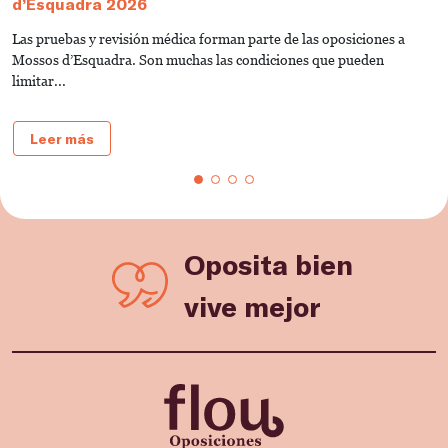
d’Esquadra 2026
U
Las pruebas y revisión médica forman parte de las oposiciones a
S
Mossos d’Esquadra. Son muchas las condiciones que pueden
S
limitar...
Leer más
Oposita bien
vive mejor