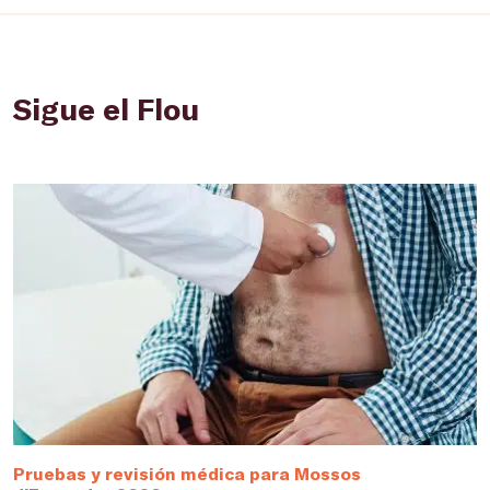
Sigue el Flou
Pruebas y revisión médica para Mossos
¿