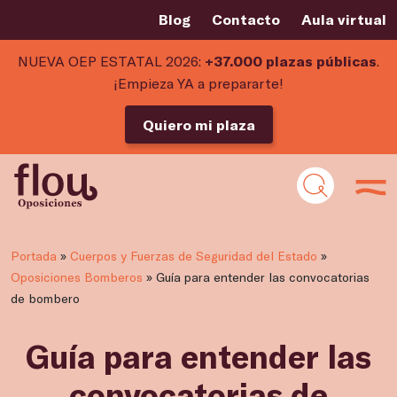
Blog
Contacto
Aula virtual
NUEVA OEP ESTATAL 2026:
+37.000 plazas públicas
.
¡Empieza YA a prepararte!
Quiero mi plaza
Portada
»
Cuerpos y Fuerzas de Seguridad del Estado
»
Oposiciones Bomberos
»
Guía para entender las convocatorias
de bombero
Guía para entender las
convocatorias de