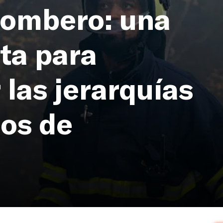
bombero: una
ta para
las jerarquías
pos de