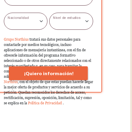
Nacionalidad
Nivel de estudios
Grupo Northius
tratará sus datos personales para
contactarle por medios tecnológicos, incluso
aplicaciones de mensajería instantánea, con el fin de
ofrecerle información del programa formativo
seleccionado o de otros directamente relacionados con el
interés manifestado y, en su caso, para tramitar la
contratación correspondiente. Compartiremos su
¡Quiero información!
solicitud con las empresas que conforman el
Grupo
Northius
, con el objeto de que estas puedan hacerle llegar
la mejor oferta de productos y servicios de acuerdo a su
petición. Quedan reconocidos los derechos de acceso,
rectificación, supresión, oposición, limitación, tal y como
se explica en la
Política de Privacidad
.