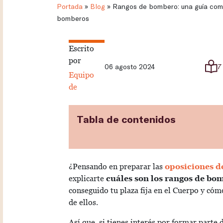
Portada
»
Blog
»
Rangos de bombero: una guía comp
bomberos
Escrito
por
06 agosto 2024
7
Equipo
de
Tabla de contenidos
¿Pensando en preparar las
oposiciones 
explicarte
cuáles son los rangos de bo
conseguido tu plaza fija en el Cuerpo y có
de ellos.
Así que, si tienes interés por formar parte