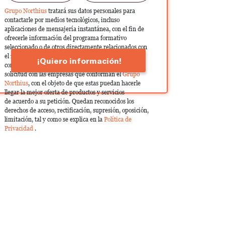
Grupo Northius
tratará sus datos personales para
contactarle por medios tecnológicos, incluso
aplicaciones de mensajería instantánea, con el fin de
ofrecerle información del programa formativo
seleccionado o de otros directamente relacionados con
el interés manifestado y, en su caso, para tramitar la
¡Quiero información!
contratación correspondiente. Compartiremos su
solicitud con las empresas que conforman el
Grupo
Northius
, con el objeto de que estas puedan hacerle
llegar la mejor oferta de productos y servicios
de acuerdo a su petición. Quedan reconocidos los
derechos de acceso, rectificación, supresión, oposición,
limitación, tal y como se explica en la
Política de
Privacidad
.