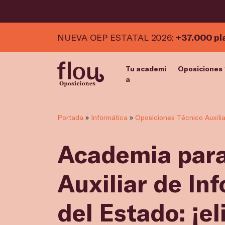
NUEVA OEP ESTATAL 2026:
+37.000 pl
Tu academi
Oposiciones
a
Portada
»
Informática
»
Oposiciones Técnico Auxilia
Academia para
Auxiliar de In
del Estado: ¡el