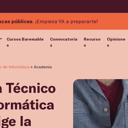
azas públicas
. ¡Empieza YA a prepararte!
Cursos Baremable
Convocatoria
Recurso
Opinione
s
s
s
s
r de Informática
»
Academia
 Técnico
formática
ige la