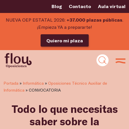
Blog
Contacto
Aula virtual
NUEVA OEP ESTATAL 2026:
+37.000 plazas públicas
.
¡Empieza YA a prepararte!
Quiero mi plaza
Portada
»
Informática
»
Oposiciones Técnico Auxiliar de
Informática
»
CONVOCATORIA
Todo lo que necesitas
saber sobre la