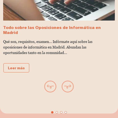
Todo sobre las Oposiciones de Informática en
C
Madrid
A
Qué son, requisitos, examen… Infórmate aquí sobre las
S
oposiciones de informática en Madrid. Abundan las
l
oportunidades tanto en la comunidad...
pl
Leer más