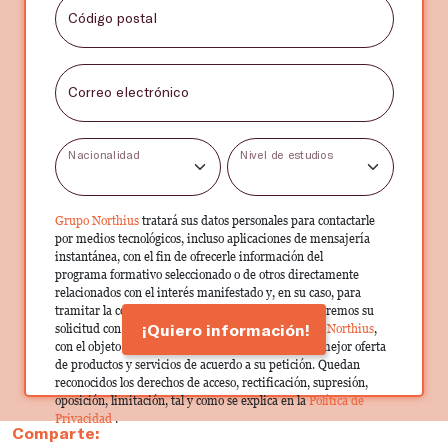
Código postal
Correo electrónico
Nacionalidad
Nivel de estudios
Grupo Northius
tratará sus datos personales para contactarle
por medios tecnológicos, incluso aplicaciones de mensajería
instantánea, con el fin de ofrecerle información del
programa formativo seleccionado o de otros directamente
relacionados con el interés manifestado y, en su caso, para
tramitar la contratación correspondiente. Compartiremos su
¡Quiero información!
solicitud con las empresas que conforman el
Grupo Northius
,
con el objeto de que estas puedan hacerle llegar la mejor oferta
de productos y servicios de acuerdo a su petición. Quedan
reconocidos los derechos de acceso, rectificación, supresión,
oposición, limitación, tal y como se explica en la
Política de
Privacidad
.
Comparte: