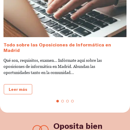
Todo sobre las Oposiciones de Informática en
G
Madrid
I
Qué son, requisitos, examen… Infórmate aquí sobre las
L
oposiciones de informática en Madrid. Abundan las
la
oportunidades tanto en la comunidad...
Leer más
Oposita bien