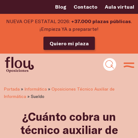
Blog
Contacto
Aula virtual
NUEVA OEP ESTATAL 2026:
+37.000 plazas públicas
.
¡Empieza YA a prepararte!
Quiero mi plaza
Portada
»
Informática
»
Oposiciones Técnico Auxiliar de
Informática
»
Sueldo
¿Cuánto cobra un
técnico auxiliar de