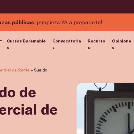
azas públicas
. ¡Empieza YA a prepararte!
Cursos Baremable
Convocatoria
Recurso
Opinione
s
s
s
s
rcial de Renfe
»
Sueldo
ldo de
rcial de