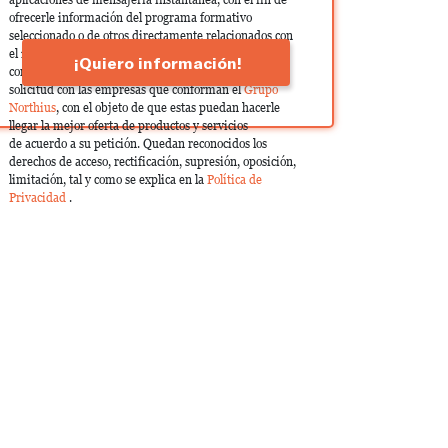
ofrecerle información del programa formativo
seleccionado o de otros directamente relacionados con
el interés manifestado y, en su caso, para tramitar la
¡Quiero información!
contratación correspondiente. Compartiremos su
solicitud con las empresas que conforman el
Grupo
Northius
, con el objeto de que estas puedan hacerle
llegar la mejor oferta de productos y servicios
de acuerdo a su petición. Quedan reconocidos los
derechos de acceso, rectificación, supresión, oposición,
limitación, tal y como se explica en la
Política de
Privacidad
.