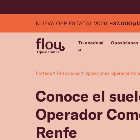
NUEVA OEP ESTATAL 2026:
+37.000 pl
Tu academi
Oposiciones
a
Portada
»
Ferroviarias
»
Oposiciones Operador Come
Conoce el sue
Operador Come
Renfe