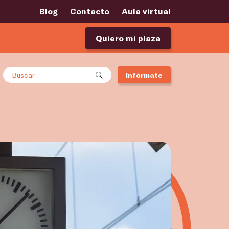
Blog
Contacto
Aula virtual
Quiero mi plaza
Buscar
Infórmate