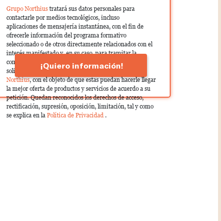
Grupo Northius
tratará sus datos personales para
contactarle por medios tecnológicos, incluso
aplicaciones de mensajería instantánea, con el fin de
ofrecerle información del programa formativo
seleccionado o de otros directamente relacionados con el
interés manifestado y, en su caso, para tramitar la
contratación correspondiente. Compartiremos su
¡Quiero información!
solicitud con las empresas que conforman el
Grupo
Northius
, con el objeto de que estas puedan hacerle llegar
la mejor oferta de productos y servicios de acuerdo a su
petición. Quedan reconocidos los derechos de acceso,
rectificación, supresión, oposición, limitación, tal y como
se explica en la
Política de Privacidad
.