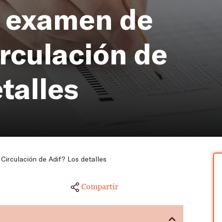
l examen de
irculación de
talles
irculación de Adif? Los detalles
Compartir