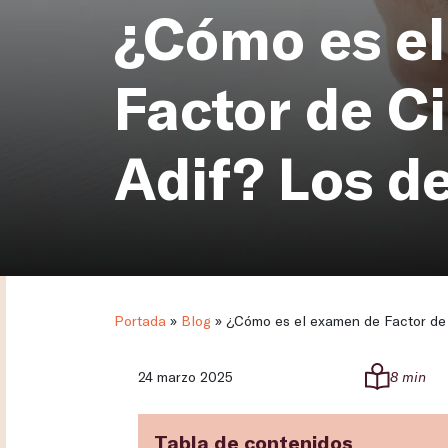
¿Cómo es e
Factor de C
Adif? Los de
Portada
»
Blog
»
¿Cómo es el examen de Factor de C
24 marzo 2025
8 min
Tabla de contenidos