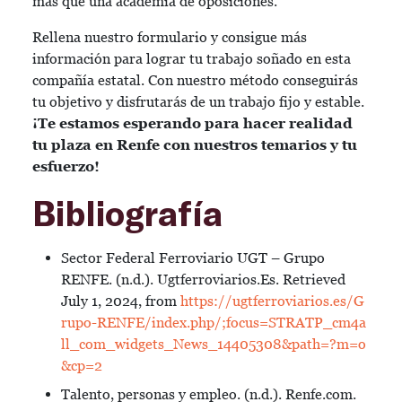
más que una academia de oposiciones.
Rellena nuestro formulario y consigue más
información para lograr tu trabajo soñado en esta
compañía estatal. Con nuestro método conseguirás
tu objetivo y disfrutarás de un trabajo fijo y estable.
¡Te estamos esperando para hacer realidad
tu plaza en Renfe con nuestros temarios y tu
esfuerzo!
Bibliografía
Sector Federal Ferroviario UGT – Grupo
RENFE. (n.d.). Ugtferroviarios.Es. Retrieved
July 1, 2024, from
https://ugtferroviarios.es/G
rupo-RENFE/index.php/;focus=STRATP_cm4a
ll_com_widgets_News_14405308&path=?m=o
&cp=2
Talento, personas y empleo. (n.d.). Renfe.com.