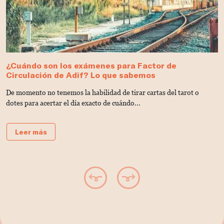
¿Cuándo son los exámenes para Factor de
¿
Circulación de Adif? Lo que sabemos
f
De momento no tenemos la habilidad de tirar cartas del tarot o
L
dotes para acertar el día exacto de cuándo...
pr
Leer más