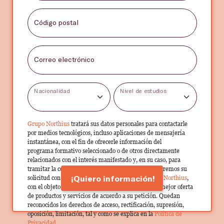
Código postal
Correo electrónico
Nacionalidad
Nivel de estudios
Grupo Northius
tratará sus datos personales para contactarle
por medios tecnológicos, incluso aplicaciones de mensajería
instantánea, con el fin de ofrecerle información del
programa formativo seleccionado o de otros directamente
relacionados con el interés manifestado y, en su caso, para
tramitar la contratación correspondiente. Compartiremos su
¡Quiero información!
solicitud con las empresas que conforman el
Grupo Northius
,
con el objeto de que estas puedan hacerle llegar la mejor oferta
de productos y servicios de acuerdo a su petición. Quedan
reconocidos los derechos de acceso, rectificación, supresión,
oposición, limitación, tal y como se explica en la
Política de
Privacidad
.