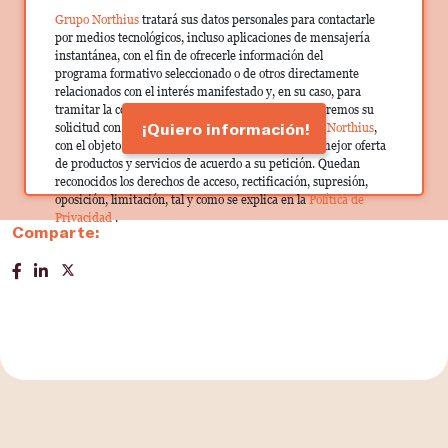
Grupo Northius
tratará sus datos personales para contactarle
por medios tecnológicos, incluso aplicaciones de mensajería
instantánea, con el fin de ofrecerle información del
programa formativo seleccionado o de otros directamente
relacionados con el interés manifestado y, en su caso, para
tramitar la contratación correspondiente. Compartiremos su
¡Quiero información!
solicitud con las empresas que conforman el
Grupo Northius
,
con el objeto de que estas puedan hacerle llegar la mejor oferta
de productos y servicios de acuerdo a su petición. Quedan
reconocidos los derechos de acceso, rectificación, supresión,
oposición, limitación, tal y como se explica en la
Política de
Privacidad
.
Comparte: