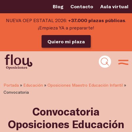
Blog
Contacto
Aula virtual
NUEVA OEP ESTATAL 2026:
+37.000 plazas públicas
.
¡Empieza YA a prepararte!
Quiero mi plaza
Portada
»
Educación
»
Oposiciones Maestro Educación Infantil
»
Convocatoria
Convocatoria
Oposiciones Educación