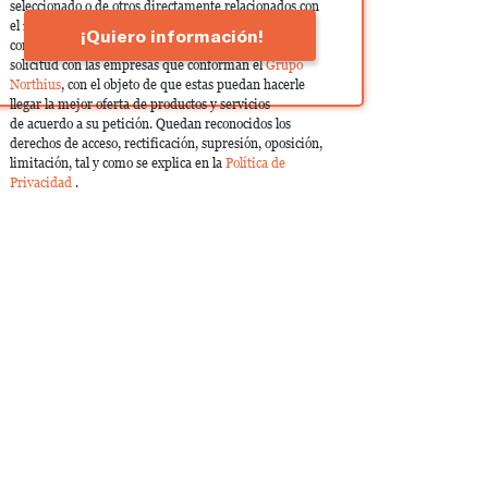
seleccionado o de otros directamente relacionados con
el interés manifestado y, en su caso, para tramitar la
¡Quiero información!
contratación correspondiente. Compartiremos su
solicitud con las empresas que conforman el
Grupo
Northius
, con el objeto de que estas puedan hacerle
llegar la mejor oferta de productos y servicios
de acuerdo a su petición. Quedan reconocidos los
derechos de acceso, rectificación, supresión, oposición,
limitación, tal y como se explica en la
Política de
Privacidad
.