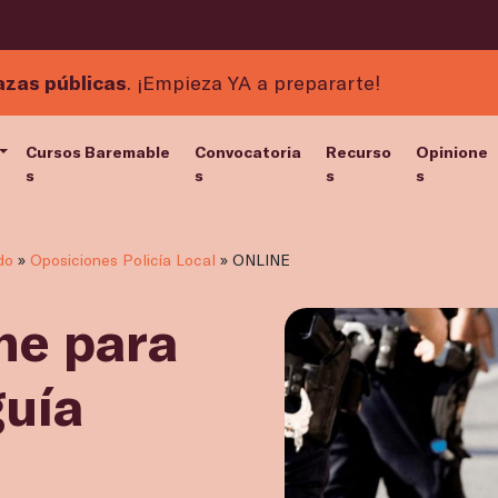
azas públicas
. ¡Empieza YA a prepararte!
Cursos Baremable
Convocatoria
Recurso
Opinione
s
s
s
s
do
»
Oposiciones Policía Local
»
ONLINE
ne para
guía