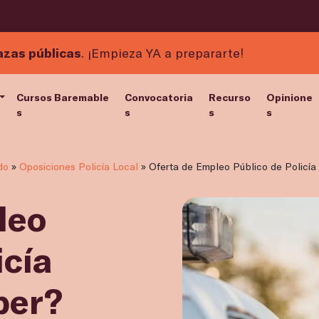
azas públicas
. ¡Empieza YA a prepararte!
Cursos Baremable
Convocatoria
Recurso
Opinione
s
s
s
s
do
»
Oposiciones Policía Local
»
Oferta de Empleo Público de Policía
leo
icía
ber?