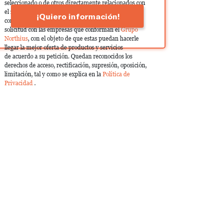
seleccionado o de otros directamente relacionados con
el interés manifestado y, en su caso, para tramitar la
¡Quiero información!
contratación correspondiente. Compartiremos su
solicitud con las empresas que conforman el
Grupo
Northius
, con el objeto de que estas puedan hacerle
llegar la mejor oferta de productos y servicios
de acuerdo a su petición. Quedan reconocidos los
derechos de acceso, rectificación, supresión, oposición,
limitación, tal y como se explica en la
Política de
Privacidad
.