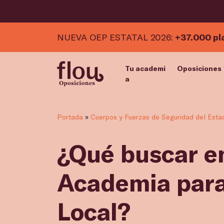
NUEVA OEP ESTATAL 2026:
+37.000 pl
Tu academi
Oposiciones
a
Portada
»
Cuerpos y Fuerzas de Seguridad del Esta
¿Qué buscar e
Academia para
Local?