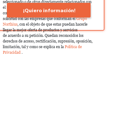
seleccionado o de otros directamente relacionados con
el interés manifestado y, en su caso, para tramitar la
¡Quiero información!
contratación correspondiente. Compartiremos su
solicitud con las empresas que conforman el
Grupo
Northius
, con el objeto de que estas puedan hacerle
llegar la mejor oferta de productos y servicios
de acuerdo a su petición. Quedan reconocidos los
derechos de acceso, rectificación, supresión, oposición,
limitación, tal y como se explica en la
Política de
Privacidad
.