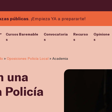
azas públicas
. ¡Empieza YA a prepararte!
Cursos Baremable
Convocatoria
Recurso
Opinione
s
s
s
s
do
»
Oposiciones Policía Local
»
Academia
n una
 Policía