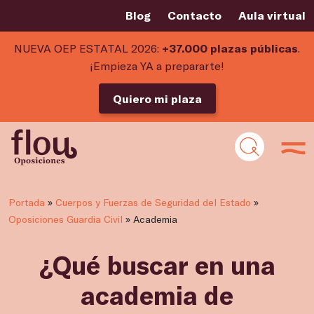
Blog
Contacto
Aula virtual
NUEVA OEP ESTATAL 2026:
+37.000 plazas públicas
.
¡Empieza YA a prepararte!
Quiero mi plaza
Portada
»
Cuerpos y Fuerzas de Seguridad del Estado
»
Oposiciones Guardia Civil
»
Academia
¿Qué buscar en una
academia de