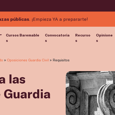
azas públicas
. ¡Empieza YA a prepararte!
Cursos Baremable
Convocatoria
Recurso
Opinione
s
s
s
s
do
»
Oposiciones Guardia Civil
»
Requisitos
a las
e Guardia