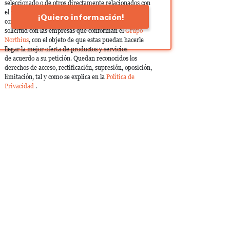
seleccionado o de otros directamente relacionados con
el interés manifestado y, en su caso, para tramitar la
¡Quiero información!
contratación correspondiente. Compartiremos su
solicitud con las empresas que conforman el
Grupo
Northius
, con el objeto de que estas puedan hacerle
llegar la mejor oferta de productos y servicios
de acuerdo a su petición. Quedan reconocidos los
derechos de acceso, rectificación, supresión, oposición,
limitación, tal y como se explica en la
Política de
Privacidad
.