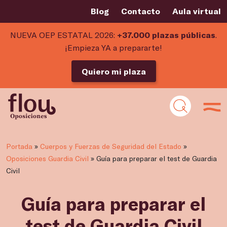
Blog
Contacto
Aula virtual
NUEVA OEP ESTATAL 2026:
+37.000 plazas públicas
.
¡Empieza YA a prepararte!
Quiero mi plaza
Portada
»
Cuerpos y Fuerzas de Seguridad del Estado
»
Oposiciones Guardia Civil
»
Guía para preparar el test de Guardia
Civil
Guía para preparar el
test de Guardia Civil