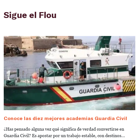
Sigue el Flou
Conoce las diez mejores academias Guardia Civil
G
C
¿Has pensado alguna vez qué significa de verdad convertirse en
¿
Guardia Civil? Es apostar por un trabajo estable, con destinos...