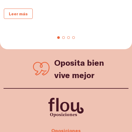
G
e
Leer más
Oposita bien
vive mejor
Oposiciones