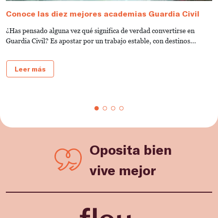
Conoce las diez mejores academias Guardia Civil
G
C
¿Has pensado alguna vez qué significa de verdad convertirse en
¿
Guardia Civil? Es apostar por un trabajo estable, con destinos...
G
e
Leer más
Oposita bien
vive mejor