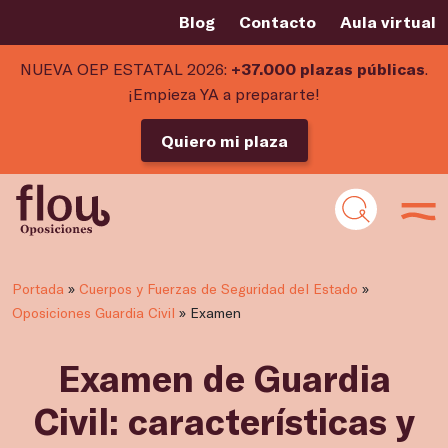
Blog
Contacto
Aula virtual
NUEVA OEP ESTATAL 2026:
+37.000 plazas públicas
.
¡Empieza YA a prepararte!
Quiero mi plaza
Portada
»
Cuerpos y Fuerzas de Seguridad del Estado
»
Oposiciones Guardia Civil
»
Examen
Examen de Guardia
Civil: características y