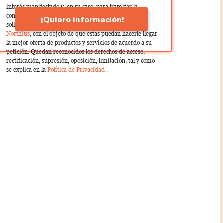
interés manifestado y, en su caso, para tramitar la
contratación correspondiente. Compartiremos su
¡Quiero información!
solicitud con las empresas que conforman el
Grupo
Northius
, con el objeto de que estas puedan hacerle llegar
la mejor oferta de productos y servicios de acuerdo a su
petición. Quedan reconocidos los derechos de acceso,
rectificación, supresión, oposición, limitación, tal y como
se explica en la
Política de Privacidad
.