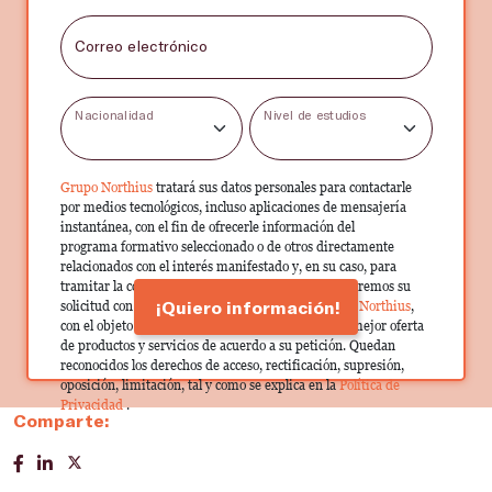
Correo electrónico
Nacionalidad
Nivel de estudios
Grupo Northius
tratará sus datos personales para contactarle
por medios tecnológicos, incluso aplicaciones de mensajería
instantánea, con el fin de ofrecerle información del
programa formativo seleccionado o de otros directamente
relacionados con el interés manifestado y, en su caso, para
tramitar la contratación correspondiente. Compartiremos su
¡Quiero información!
solicitud con las empresas que conforman el
Grupo Northius
,
con el objeto de que estas puedan hacerle llegar la mejor oferta
de productos y servicios de acuerdo a su petición. Quedan
reconocidos los derechos de acceso, rectificación, supresión,
oposición, limitación, tal y como se explica en la
Política de
Privacidad
.
Comparte: