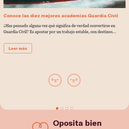
Conoce las diez mejores academias Guardia Civil
G
C
¿Has pensado alguna vez qué significa de verdad convertirse en
¿
Guardia Civil? Es apostar por un trabajo estable, con destinos...
G
e
Leer más
Oposita bien