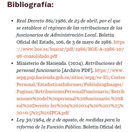
Bibliografía:
Real Decreto 861/1986, de 25 de abril
,
por el que
se establece el régimen de las retribuciones de los
funcionarios de Administración Local
. Boletín
Oficial del Estado, 106, de 3 de mayo de 1986.
https
://www.boe.es/buscar/pdf/1986/BOE-A-1986-107
98-consolidado.pdf
Ministerio de Hacienda. (2024).
Retribuciones del
personal funcionario
[Archivo PDF].
https://www.
sepg.pap.hacienda.gob.es/sitios/sepg/es-ES/Costes
Personal/EstadisticasInformes/PublishingImages/
Paginas/RetribucionesPersonalFuncionario/Retrib
uciones%20del%20personal%20funcionario.%20R
eal%20Decreto-ley%204%202024%20%202%25%
20+0.5%25%20IPCA.pdf
Ley 30/1984, de 2 de agosto, de medidas para la
reforma de la Función Pública.
Boletín Oficial del