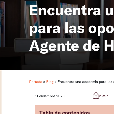
Encuentra 
para las op
Agente de 
Portada
»
Blog
»
Encuentra una academia para las 
11 diciembre 2023
6 min
Tabla de contenidos