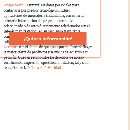
Grupo Northius
tratará sus datos personales para
contactarle por medios tecnológicos, incluso
aplicaciones de mensajería instantánea, con el fin de
ofrecerle información del programa formativo
seleccionado o de otros directamente relacionados con el
interés manifestado y, en su caso, para tramitar la
contratación correspondiente. Compartiremos su
¡Quiero información!
solicitud con las empresas que conforman el
Grupo
Northius
, con el objeto de que estas puedan hacerle llegar
la mejor oferta de productos y servicios de acuerdo a su
petición. Quedan reconocidos los derechos de acceso,
rectificación, supresión, oposición, limitación, tal y como
se explica en la
Política de Privacidad
.