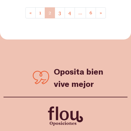
«
1
2
3
4
…
6
»
Oposita bien
vive mejor