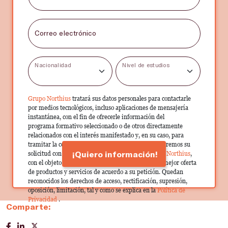
Correo electrónico
Nacionalidad
Nivel de estudios
Grupo Northius
tratará sus datos personales para contactarle
por medios tecnológicos, incluso aplicaciones de mensajería
instantánea, con el fin de ofrecerle información del
programa formativo seleccionado o de otros directamente
relacionados con el interés manifestado y, en su caso, para
tramitar la contratación correspondiente. Compartiremos su
¡Quiero información!
solicitud con las empresas que conforman el
Grupo Northius
,
con el objeto de que estas puedan hacerle llegar la mejor oferta
de productos y servicios de acuerdo a su petición. Quedan
reconocidos los derechos de acceso, rectificación, supresión,
oposición, limitación, tal y como se explica en la
Política de
Privacidad
.
Comparte: