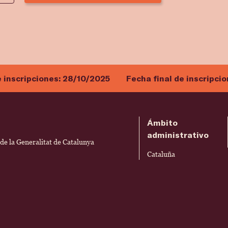
e inscripciones:
28/10/2025
Fecha final de inscripci
Ámbito
administrativo
e la Generalitat de Catalunya
Cataluña