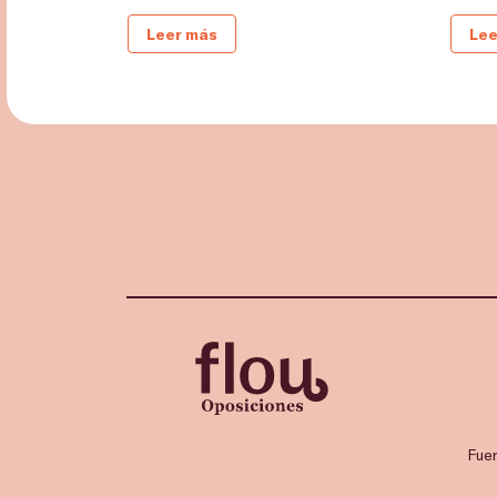
Leer más
Lee
Fue