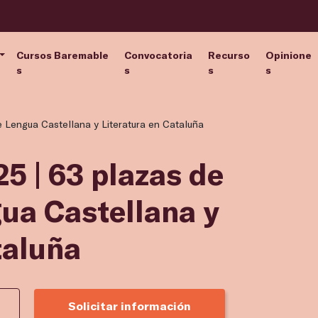
Cursos Baremable
Convocatoria
Recurso
Opinione
s
s
s
s
e Lengua Castellana y Literatura en Cataluña
5 | 63 plazas de
ua Castellana y
taluña
Solicitar información