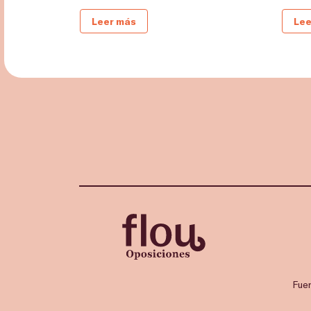
Leer más
Lee
Fue