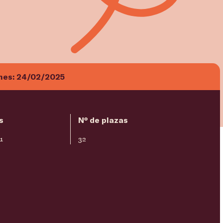
ones:
24/02/2025
s
Nº de plazas
1
32