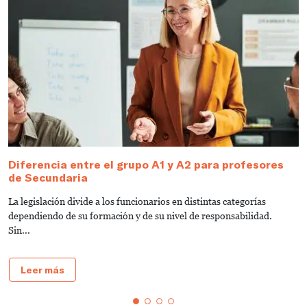
Diferencia entre el grupo A1 y A2 para profesores
T
de Secundaria
s
La legislación divide a los funcionarios en distintas categorías
L
dependiendo de su formación y de su nivel de responsabilidad.
s
Sin...
do
Leer más