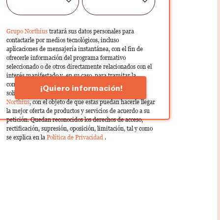
Grupo Northius
tratará sus datos personales para
contactarle por medios tecnológicos, incluso
aplicaciones de mensajería instantánea, con el fin de
ofrecerle información del programa formativo
seleccionado o de otros directamente relacionados con el
interés manifestado y, en su caso, para tramitar la
contratación correspondiente. Compartiremos su
¡Quiero información!
solicitud con las empresas que conforman el
Grupo
Northius
, con el objeto de que estas puedan hacerle llegar
la mejor oferta de productos y servicios de acuerdo a su
petición. Quedan reconocidos los derechos de acceso,
rectificación, supresión, oposición, limitación, tal y como
se explica en la
Política de Privacidad
.