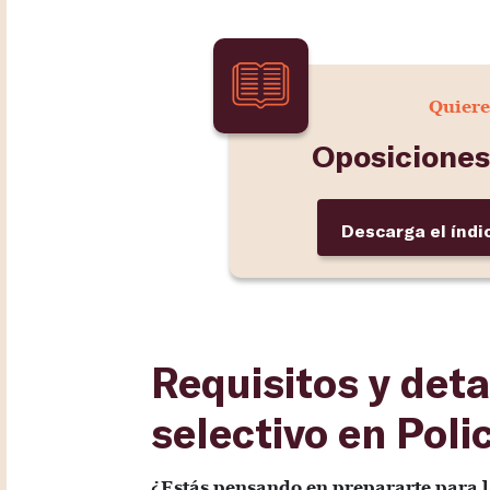
Quiere
Oposiciones
Descarga el índi
Requisitos y deta
selectivo en Poli
¿Estás pensando en prepararte para l