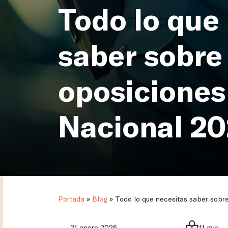
Todo lo que
saber sobre 
oposiciones 
Nacional 2
Portada
»
Blog
»
Todo lo que necesitas saber sobre
21 enero 2026
11 min