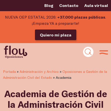
Blog
Contacto
Aula virtual
NUEVA OEP ESTATAL 2026:
+37.000 plazas públicas
.
¡Empieza YA a prepararte!
Quiero mi plaza
Portada
»
Administración y Archivo
»
Oposiciones a Gestión de la
Administración Civil del Estado
»
Academia
Academia de Gestión de
la Administración Civil