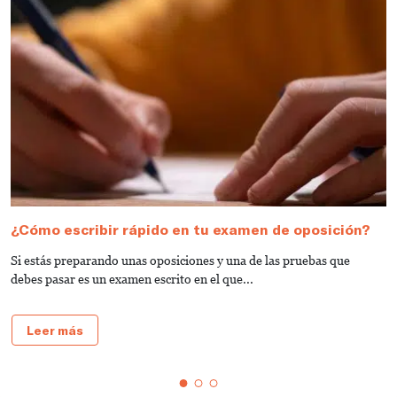
¿Cómo escribir rápido en tu examen de oposición?
N
d
Si estás preparando unas oposiciones y una de las pruebas que
¿
debes pasar es un examen escrito en el que...
o
Leer más